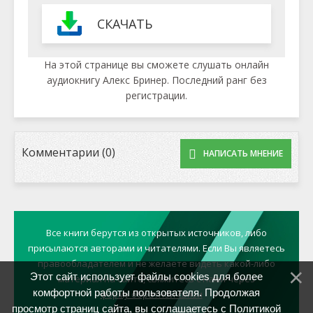
СКАЧАТЬ
На этой странице вы сможете слушать онлайн
аудиокнигу Алекс Бринер. Последний ранг без
регистрации.
Комментарии (0)
НАПИСАТЬ МНЕНИЕ
Все книги берутся из открытых источников, либо
присылаются авторами и читателями. Если Вы являетесь
правообладателем и не желаете видеть какой-либо
Этот сайт использует файлы cookies для более
материал на сайте, свяжитесь с нами через
комфортной работы пользователя. Продолжая
форму обратной связи
просмотр страниц сайта, вы соглашаетесь с
Политикой