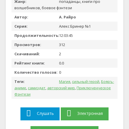
Жанр:
попаданцы, книги про
волшебников, боевое фэнтези
Автор:
А. Райро
Серия:
Алекс Бринер №1
Продолжительность:
12:03:45
Просмотров:
312
Скачиваний:
2
Рейтинг книги:
0.0
Количество голосов:
0
Теги:
Магия
,
сильный герой
,
Бояръ-
аниме
,
самиздат
,
авторский мир
,
Приключенческое
Фэнтези
Слушать
Электронная