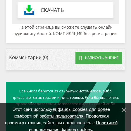
СКАЧАТЬ
На этой странице вы сможете слушать онлайн
аудиокнигу Апогей: КОМПИЛЯЦИЯ без регистрации.
Комментарии (0)
НАПИСАТЬ МНЕНИЕ
Все книги берутся из открытых источников, либо
присылаются авторами и читателями. Если Вы являетесь
правообладателем и не желаете видеть какой-либо
Этот сайт использует файлы cookies для более
материал на сайте, свяжитесь с нами через
комфортной работы пользователя. Продолжая
форму обратной связи
просмотр страниц сайта, вы соглашаетесь с
Политикой
использования файлов cookies
.