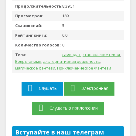
Продолжительность:
8:39:51
Просмотров:
189
Скачиваний:
5
Рейтинг книги:
0.0
Количество голосов:
0
Теги:
самиздат
,
становление героя
,
Бояръ-аниме
,
альтернативная реальность
,
магическое фэнтези
,
Приключенческое Фэнтези
Слушать
Электронная
Слушать в приложении
Вступайте в наш телеграм