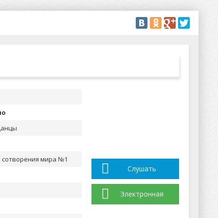
но
данцы
о сотворения мира №1
Слушать
Электронная