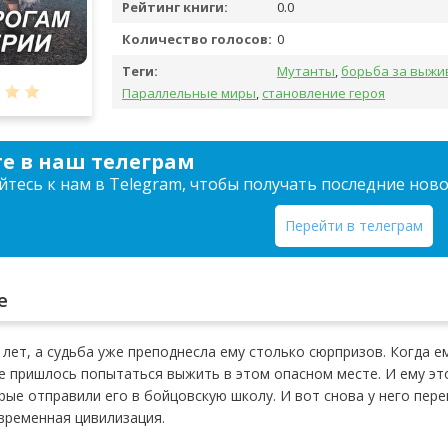
Рейтинг книги:
0.0
Количество голосов:
0
Теги:
Мутанты
,
борьба за выжи
Параллельные миры
,
становление героя
е в наш телеграм
тесь к нам в Telegram, чтобы получать последние нов
Перейти в телеграм
е
 лет, а судьба уже преподнесла ему столько сюрпризов. Когда е
е пришлось попытаться выжить в этом опасном месте. И ему это
рые отправили его в бойцовскую школу. И вот снова у него пере
временная цивилизация.