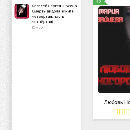
4.0
Косплей Сергея Юркина.
Смерть айдола. (книга
четвёртая, часть
четвёртая)
Юмор
Любовь Но