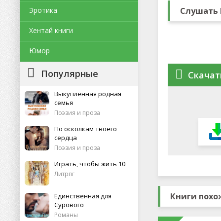
Эротика
Слушать 
Хентай книги
Юмор
Популярные
Скачат
Выкупленная родная
семья
Поэзия и проза
По осколкам твоего
сердца
Поэзия и проза
Играть, чтобы жить 10
Литрпг
Книги похо
Единственная для
Сурового
Романы