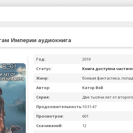
гам Империи аудиокнига
Год:
2019
Статус:
Книга доступна частич
Жанр:
боевая фантастика, попа
Автор:
Катэр Вэй
Серия:
Две тысячи лет от второг
Продолжительность:
10:31:47
Просмотров:
601
Скачиваний:
12