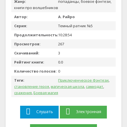
Жанр:
попаданцы, боевое фэнтези,
книги про волшебников
Автор:
А. Райро
Серия:
Темный ратник №5
Продолжительность:
10:28:54
Просмотров:
267
Скачиваний:
3
Рейтинг книги:
0.0
Количество голосов:
0
Теги:
Приключенческое Фэнтези
,
становление героя
,
магическая школа
,
самиздат
,
сражения
,
Боевая магия
Слушать
Электронная