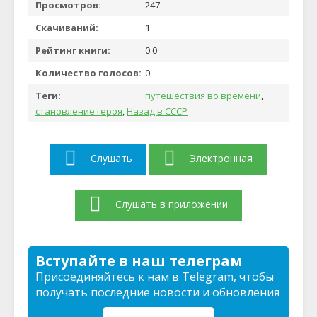
Просмотров:
247
Скачиваний:
1
Рейтинг книги:
0.0
Количество голосов:
0
Теги:
путешествия во времени
,
становление героя
,
Назад в СССР
Слушать
Электронная
Слушать в приложении
Вступайте в наш телеграм
Присоединяйтесь к нам в Telegram, чтобы
получать последние новости и обновления