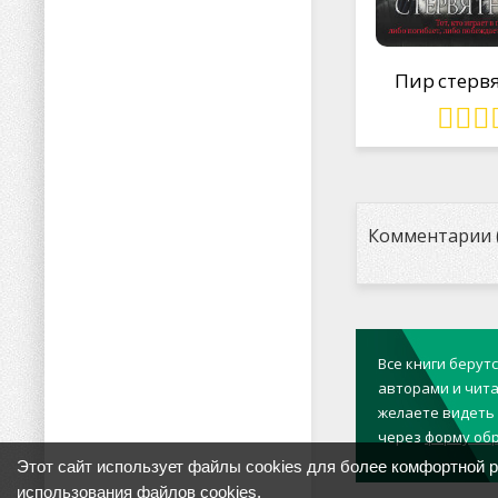
Пир стерв
Комментарии (
Все книги берут
авторами и чита
желаете видеть 
через
форму обр
Этот сайт использует файлы cookies для более комфортной 
использования файлов cookies
.