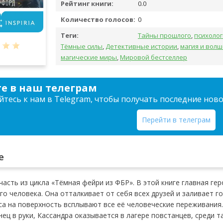
Рейтинг книги:
0.0
Количество голосов:
0
Теги:
Тайны прошлого
,
психоло
Тёмные силы
,
Детективные истории
,
магия и вол
магические миры
,
Мировой бестселлер
е в наш телеграм
тесь к нам в Telegram, чтобы получать последние нов
Перейти в телеграм
е
часть из цикла «Тёмная фейри из ФБР». В этой книге главная ге
о человека. Она отталкивает от себя всех друзей и заливает г
са на поверхность всплывают все её человеческие переживания.
ец в руки, Кассандра оказывается в лагере повстанцев, среди та