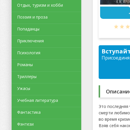
Отдых, туризм и хобби
Поэзия и проза
Попаданцы
Приключения
Вступайт
Психология
Присоединяй
Романы
Триллеры
Ужасы
Описани
Учебная литература
Это последняя 
Фантастика
смерти любимог
во время кризи
Фэнтези
Взяв себя након