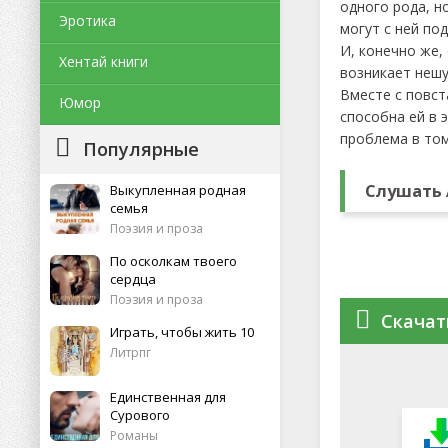
одного рода, н
Эротика
могут с ней по
И, конечно же,
Хентай книги
возникает нешу
Вместе с повст
Юмор
способна ей в 
проблема в том
Популярные
Слушать 
Выкупленная родная
семья
Поэзия и проза
По осколкам твоего
сердца
Поэзия и проза
Скачат
Играть, чтобы жить 10
Литрпг
Единственная для
Сурового
Романы