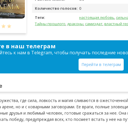
Количество голосов:
0
Теги:
настоящая любовь
,
сильн
Тайны прошлого
,
драконы
,
самиздат
,
властный ге
е в наш телеграм
тесь к нам в Telegram, чтобы получать последние нов
Перейти в телеграм
е
ружества, где сила, ловкость и магия сливаются в ожесточенной
 арене, но и с коварными заговорами. Ее враги, полные зловещ
рные друзья и любимый человек, готовые сражаться за нее. Он
ать победу, предупреждая всех, кто посмеет встать у нее на пу