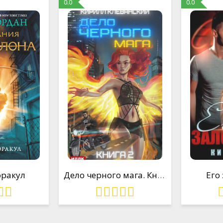
0.0
0.0
оракул
Дело черного мага. Книга 2
Его