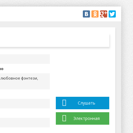
но
 любовное фэнтези,
Слушать
Электронная