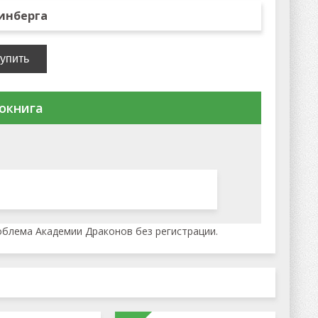
инберга
окнига
облема Академии Драконов без регистрации.