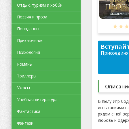
Отдых, туризм и хобби
Поэзия и проза
Попаданцы
Приключения
Вступайт
Психология
Присоединяй
Романы
Триллеры
Описани
Ужасы
Учебная литература
В пылу Игр Сод
испытаниями на
Фантастика
рядом с ней ве
любовь и одерж
Фэнтези