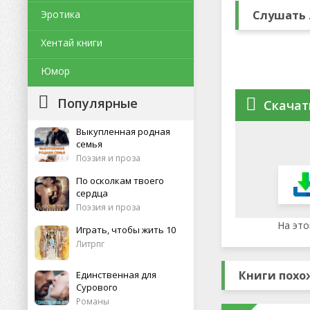
Эротика
Слушать 
Хентай книги
Юмор
Популярные
Скачат
Выкупленная родная
семья
Поэзия и проза
По осколкам твоего
сердца
Поэзия и проза
На это
Играть, чтобы жить 10
Литрпг
Книги похо
Единственная для
Сурового
Романы