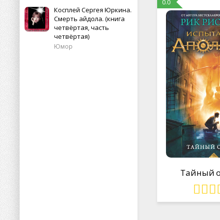
0.0
Косплей Сергея Юркина.
Смерть айдола. (книга
четвёртая, часть
четвёртая)
Юмор
Тайный 