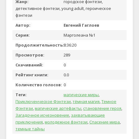
Жанр:
городское фэнтези,
детективное фэнтези, young adult, героическое
фэнтези
Автор:
Евгений Гаглоев
Серия:
Марголеана №1
Продолжительность:
8:36:20
Просмотров:
289
Скачиваний:
0
Рейтинг книги:
0.0
Количество голосов:
0
Теги:
магические миры
,
Приключенческое Фэнтези
,
тёмная магия
,
Темное
Фэнтези
,
магические артефакты
,
становление героя
,
Загадочное исчезновение
,
захватывающие
приключения
,
молодежное фэнтези
,
Спасение мира
,
темные тайны