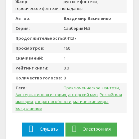
Жанр:
русское фэнтези,
героическое фэнтези, попаданцы
Автор:
Владимир Василенко
Серия:
Сайберия №3
Продолжительность:
9:41:37
Просмотров:
160
Скачиваний:
1
Рейтинг книги:
0.0
Количество голосов:
0
Теги:
Приключенческое Фэнтези
,
Альтернативная история
,
авторский мир
,
Российская
империя
,
сверхспособности
,
магические миры
,
Бояръ-аниме
Слушать
Электронная