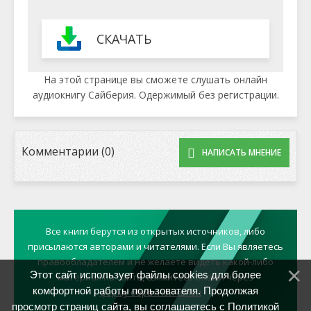
СКАЧАТЬ
На этой странице вы сможете слушать онлайн
аудиокнигу Сайберия. Одержимый без регистрации.
Комментарии (0)
НАПИСАТЬ МНЕНИЕ
Все книги берутся из открытых источников, либо
присылаются авторами и читателями. Если Вы являетесь
правообладателем и не желаете видеть какой-либо
Этот сайт использует файлы cookies для более
материал на сайте, свяжитесь с нами через
комфортной работы пользователя. Продолжая
форму обратной связи
просмотр страниц сайта, вы соглашаетесь с
Политикой