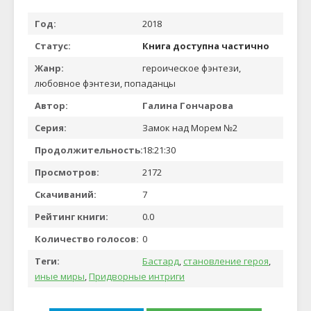
Год:
2018
Статус:
Книга доступна частично
Жанр:
героическое фэнтези,
любовное фэнтези, попаданцы
Автор:
Галина Гончарова
Серия:
Замок над Морем №2
Продолжительность:
18:21:30
Просмотров:
2172
Скачиваний:
7
Рейтинг книги:
0.0
Количество голосов:
0
Теги:
Бастард
,
становление героя
,
иные миры
,
Придворные интриги