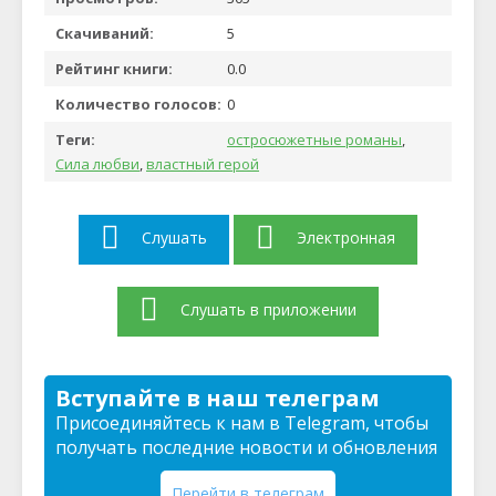
Скачиваний:
5
Рейтинг книги:
0.0
Количество голосов:
0
Теги:
остросюжетные романы
,
Сила любви
,
властный герой
Слушать
Электронная
Слушать в приложении
Вступайте в наш телеграм
Присоединяйтесь к нам в Telegram, чтобы
получать последние новости и обновления
Перейти в телеграм