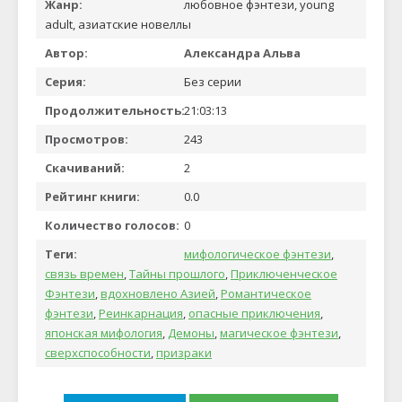
Жанр:
любовное фэнтези, young
adult, азиатские новеллы
Автор:
Александра Альва
Серия:
Без серии
Продолжительность:
21:03:13
Просмотров:
243
Скачиваний:
2
Рейтинг книги:
0.0
Количество голосов:
0
Теги:
мифологическое фэнтези
,
связь времен
,
Тайны прошлого
,
Приключенческое
Фэнтези
,
вдохновлено Азией
,
Романтическое
фэнтези
,
Реинкарнация
,
опасные приключения
,
японская мифология
,
Демоны
,
магическое фэнтези
,
сверхспособности
,
призраки