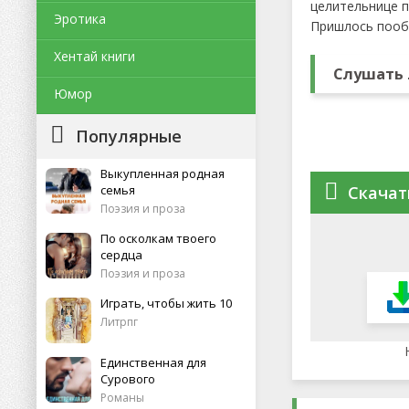
целительнице п
Эротика
Пришлось пообе
Хентай книги
Слушать 
Юмор
Популярные
Выкупленная родная
семья
Скачат
Поэзия и проза
По осколкам твоего
сердца
Поэзия и проза
Играть, чтобы жить 10
Литрпг
Единственная для
Сурового
Романы