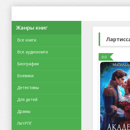
Жанры книг
Лартисс
Все книги
Все аудиокниги
0.0
Биографии
Боевики
Детективы
Для детей
Драмы
ЛитРПГ