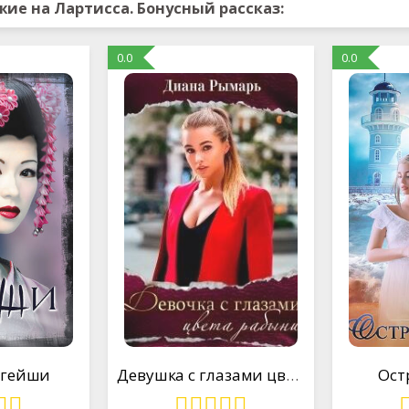
жие на Лартисса. Бонусный рассказ:
0.0
0.0
 гейши
Девушка с глазами цвета рабыни
Ост