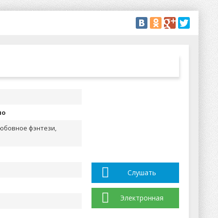
но
любовное фэнтези,
Слушать
Электронная