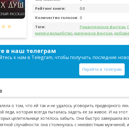
Рейтинг книги:
0.0
Количество голосов:
0
Теги:
Романтическое фэнтези
,
магия и волшебство
,
магическое фэнтези
,
любовн
е в наш телеграм
тесь к нам в Telegram, чтобы получать последние нов
Перейти в телеграм
е
лела о том, что ей так и не удалось уговорить придворного ле
ой леди, которая всегда пыталась задеть ее за живое. И на этот
торых целительнице хотелось забыть. Она быстро завершила все
иятной случайности: она столкнулась с неизвестным мужчиной, и