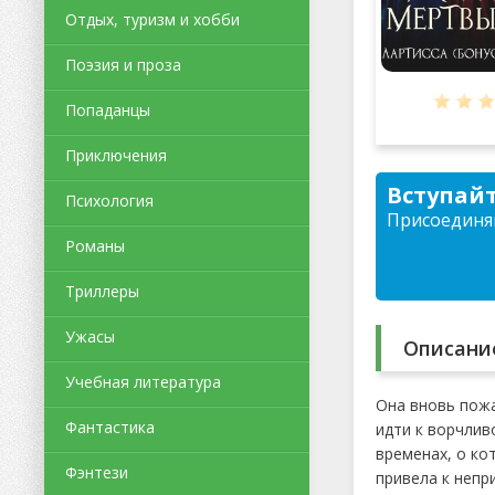
Отдых, туризм и хобби
Поэзия и проза
Попаданцы
Приключения
Вступайт
Психология
Присоединяй
Романы
Триллеры
Ужасы
Описани
Учебная литература
Она вновь пожа
Фантастика
идти к ворчлив
временах, о ко
Фэнтези
привела к непр