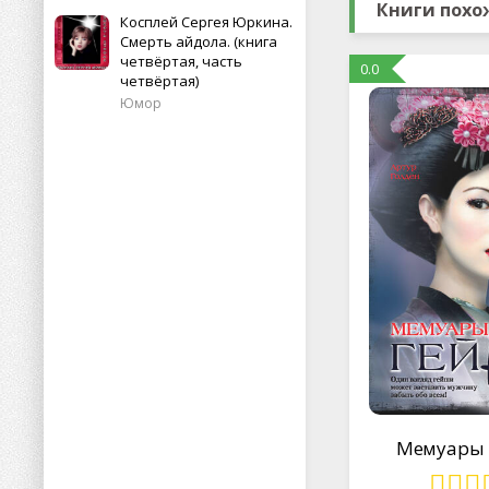
Книги похо
Косплей Сергея Юркина.
Смерть айдола. (книга
четвёртая, часть
0.0
четвёртая)
Юмор
Мемуары