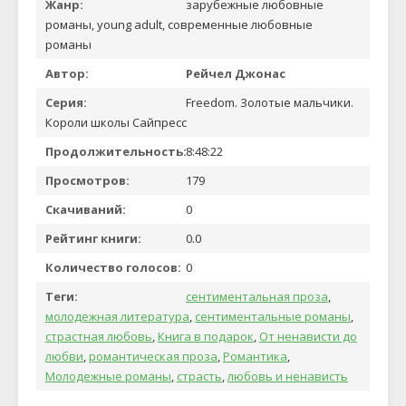
Жанр:
зарубежные любовные
романы, young adult, современные любовные
романы
Автор:
Рейчел Джонас
Серия:
Freedom. Золотые мальчики.
Короли школы Сайпресс
Продолжительность:
8:48:22
Просмотров:
179
Скачиваний:
0
Рейтинг книги:
0.0
Количество голосов:
0
Теги:
сентиментальная проза
,
молодежная литература
,
сентиментальные романы
,
страстная любовь
,
Книга в подарок
,
От ненависти до
любви
,
романтическая проза
,
Романтика
,
Молодежные романы
,
страсть
,
любовь и ненависть