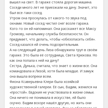
вышел на свет. В гараже стояла дорогая машина.
Соседи много лет не приезжали на дачу. Значит, это
был все-таки сосед.
Утром она проснулась от какого-то звука под
окнами. Новый сосед чистил снег возле гаража.
Кого-то он ей напоминал. Она расскажет все Максу
Громову, начальнику службы безопасности. Он
придумает, что делать, чтобы «обезопасить себя».
Сосед казался ей очень подозрительным.
А на следующий день Лиза обнаружила труп в своём
гараже. Это была её сотрудница, Света Крюкова. Но
как она попала к ней на дачу?
Сестра, Дунька, считала, что знает о жизни все. Она
командовала и Лизой, хотя была младше. И замуж
она вышла вопреки всем.
Фиона Ксаверьевна Клери была хозяйкой
художественной галереи. Её сын, Вадим, женился на
«простой». Евдокия не участвовала в жизни семьи.
Она ничего не понимала в искусстве, ей было
скучно. Вадим вскоре нашёл другую, но жить они