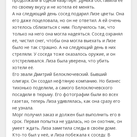
продолжали в одной квартире. Дунька обставила её
по своему вкусу и не хотела её менять.
А на следующий день сосед подарил Лизе цветы. Она
его даже поцеловала, но он не ответил. А ей очень
хотелось сблизиться с ним. Получилось так, что
только на него она могла надеяться. Сосед охранял
её, чистил снег, чтобы она могла выехать и Лизе
было не так страшно. А на следующий день в них
стреляли. У соседа тоже оказалось оружие, и он
отстреливался. Лиза была уверена, что убить
хотели её.
Его звали Дмитрий Белоключевский. Бывший
олигарх. Он создал нефтяную компанию. Но бизнес
тихонько поделили, а самого Белоключевского
посадили в тюрьму. Его фотографии были во всех
газетах, теперь Лиза удивлялась, как она сразу его
не узнала.
Морг получил заказ и должен был выполнить его в
срок. Первая попытка не удалась, но он охотник, он
умеет ждать. Лиза заметила следы в своём доме.
Кто-то был у неё, и Лиза побежала к соседу. В