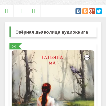
Озёрная дьяволица аудиокнига
0.0