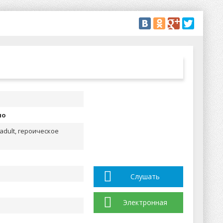
но
adult, героическое
Слушать
Электронная