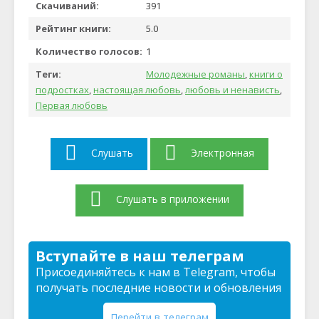
Скачиваний:
391
Рейтинг книги:
5.0
Количество голосов:
1
Теги:
Молодежные романы
,
книги о
подростках
,
настоящая любовь
,
любовь и ненависть
,
Первая любовь
Слушать
Электронная
Слушать в приложении
Вступайте в наш телеграм
Присоединяйтесь к нам в Telegram, чтобы
получать последние новости и обновления
Перейти в телеграм