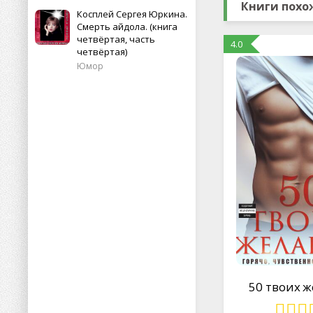
Книги похож
Косплей Сергея Юркина.
Смерть айдола. (книга
четвёртая, часть
4.0
четвёртая)
Юмор
50 твоих 