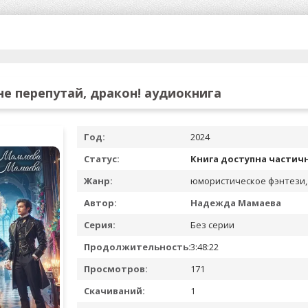
не перепутай, дракон! аудиокнига
Год:
2024
Статус:
Книга доступна частич
Жанр:
юмористическое фэнтези,
Автор:
Надежда Мамаева
Серия:
Без серии
Продолжительность:
3:48:22
Просмотров:
171
Скачиваний:
1