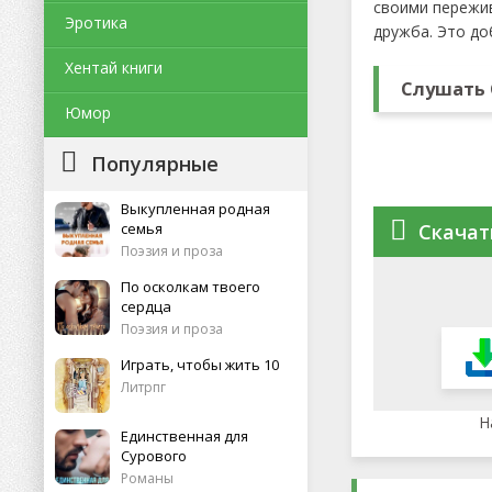
своими пережив
Эротика
дружба. Это до
Хентай книги
Слушать 
Юмор
Популярные
Выкупленная родная
семья
Скачат
Поэзия и проза
По осколкам твоего
сердца
Поэзия и проза
Играть, чтобы жить 10
Литрпг
Н
Единственная для
Сурового
Романы