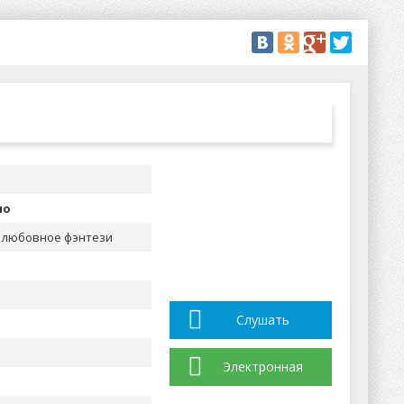
но
 любовное фэнтези
Слушать
Электронная