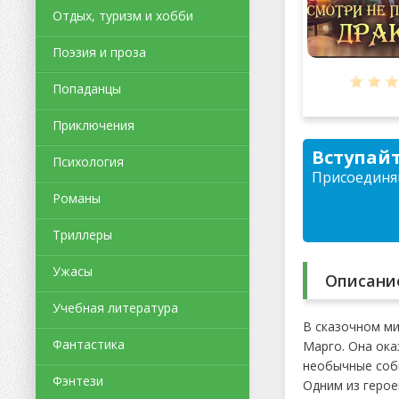
Отдых, туризм и хобби
Поэзия и проза
Попаданцы
Приключения
Вступайт
Психология
Присоединяй
Романы
Триллеры
Ужасы
Описани
Учебная литература
В сказочном ми
Фантастика
Марго. Она ока
необычные собы
Фэнтези
Одним из герое