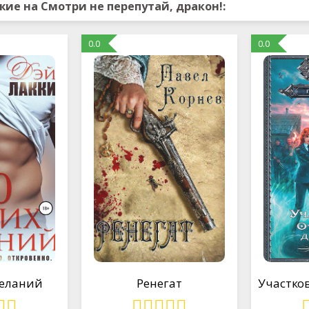
ие на Смотри не перепутай, дракон!:
0.0
0.0
желаний
Ренегат