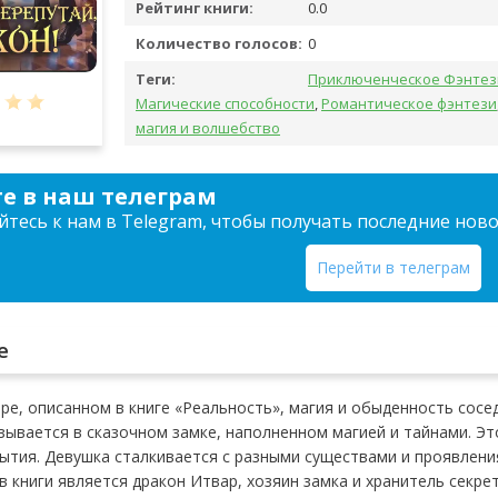
Рейтинг книги:
0.0
Количество голосов:
0
Теги:
Приключенческое Фэнтез
Магические способности
,
Романтическое фэнтези
магия и волшебство
е в наш телеграм
тесь к нам в Telegram, чтобы получать последние нов
Перейти в телеграм
е
ре, описанном в книге «Реальность», магия и обыденность сос
зывается в сказочном замке, наполненном магией и тайнами. Эт
тия. Девушка сталкивается с разными существами и проявления
в книги является дракон Итвар, хозяин замка и хранитель секре