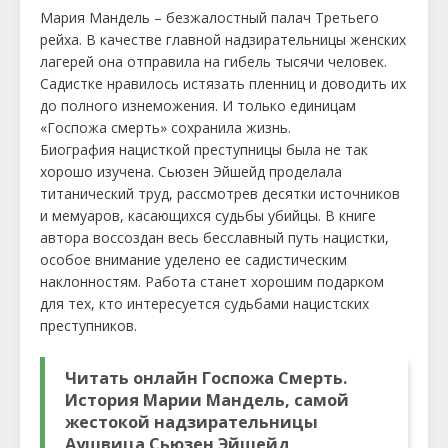
Мария Мандель – безжалостный палач Третьего
рейха. В качестве главной надзирательницы женских
лагерей она отправила на гибель тысячи человек.
Садистке нравилось истязать пленниц и доводить их
до полного изнеможения. И только единицам
«Госпожа смерть» сохранила жизнь.
Биография нацисткой преступницы была не так
хорошо изучена. Сьюзен Эйшейд проделала
титанический труд, рассмотрев десятки источников
и мемуаров, касающихся судьбы убийцы. В книге
автора воссоздан весь бесславный путь нацистки,
особое внимание уделено ее садистическим
наклонностям. Работа станет хорошим подарком
для тех, кто интересуется судьбами нацистских
преступников.
Читать онлайн Госпожа Смерть.
История Марии Мандель, самой
жестокой надзирательницы
Аушвица Сьюзен Эйшейд