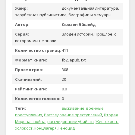
Жанр:
документальная литература,
зарубежная публицистика, биографии и мемуары
Автор:
Сьюзен Эйшейд
Серия:
Злодеи истории. Прошлое, о
котором мы не знали
Количество страниц:
411
Формат книги:
fb2, epub, txt
Просмотров:
308
Скачиваний:
20
Рейтинг книги:
0.0
Количество голосов:
0
Теги:
выживание
,
военные
преступления
,
Расследование преступлений
,
Вторая
Мировая война
,
расследование убийств
,
Жестокость
,
холокост
,
концлагеря
,
Геноцид