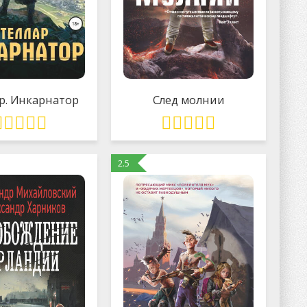
р. Инкарнатор
След молнии
2.5