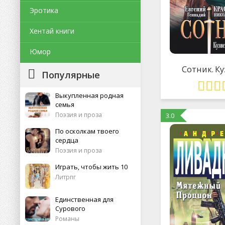
Эротика
Хентай книги
Юмор
Сотник. К
Популярные
Выкупленная родная
семья
Поэзия и проза
3.0
По осколкам твоего
сердца
Поэзия и проза
Играть, чтобы жить 10
Литрпг
Единственная для
Сурового
Романы