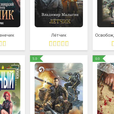
узнечик
Лётчик
5.0
0.0