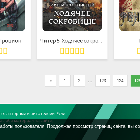
Процион
Читер 5. Ходячее сокровище
...
«
1
2
123
124
12
тся авторами и читателями. Если
й-либо материал на сайте,
работы пользователя. Продолжая просмотр страниц сайта, вы с