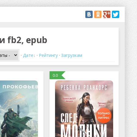
 fb2, epub
·
Дате
·
Рейтингу
·
Загрузкам
0.0