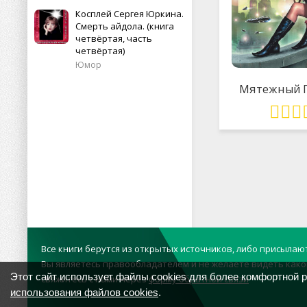
Косплей Сергея Юркина.
Смерть айдола. (книга
четвёртая, часть
четвёртая)
Юмор
Мятежный 
Все книги берутся из открытых источников, либо присылаю
Вы являетесь правообладателем и не желаете видеть како
Этот сайт использует файлы cookies для более комфортной 
свяжитесь с нами через
форму обратной связи
использования файлов cookies
.