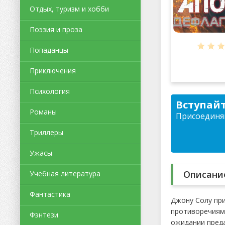
Отдых, туризм и хобби
Поэзия и проза
Попаданцы
Приключения
Психология
Вступайт
Романы
Присоединяй
Триллеры
Ужасы
Описани
Учебная литература
Фантастика
Джону Солу при
противоречиями
Фэнтези
ожидании пред