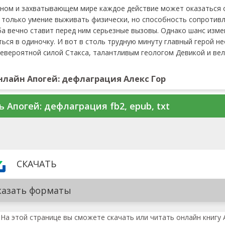
нном и захватывающем мире каждое действие может оказаться
 только умение выживать физически, но способность сопротив
ба вечно ставит перед ним серьезные вызовы. Однако шанс изме
ься в одиночку. И вот в столь трудную минуту главный герой 
евероятной силой Стакса, талантливым геологом Девикой и ве
нлайн Апогей: дефлаграция Алекс Гор
ь Апогей: дефлаграция fb2, epub, txt
СКАЧАТЬ
казать форматы
На этой странице вы сможете скачать или читать онлайн книгу 