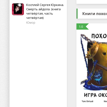
Косплей Сергея Юркина.
Смерть айдола. (книга
Книги похо
четвёртая, часть
четвёртая)
Юмор
1.0