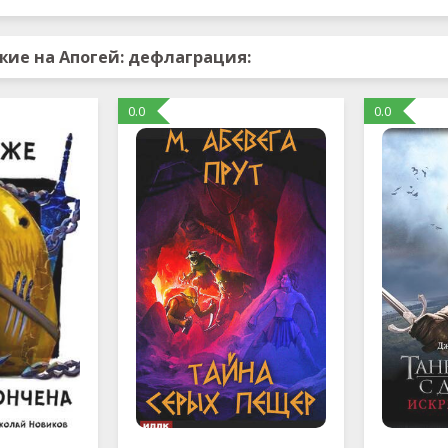
жие на Апогей: дефлаграция:
0.0
0.0