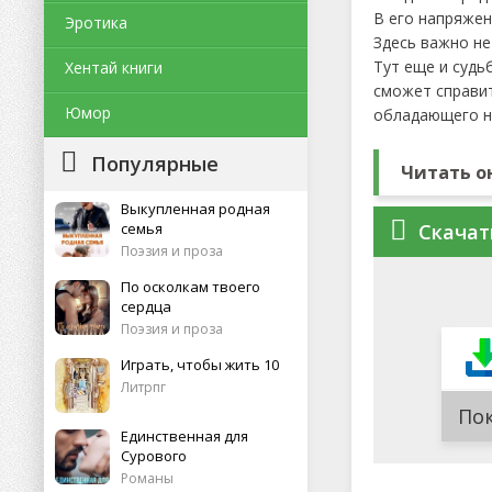
В его напряже
Эротика
Здесь важно не
Тут еще и судь
Хентай книги
сможет справит
Юмор
обладающего н
Популярные
Читать о
Выкупленная родная
семья
Скачат
Поэзия и проза
По осколкам твоего
сердца
Поэзия и проза
Играть, чтобы жить 10
Литрпг
По
Единственная для
Сурового
Романы