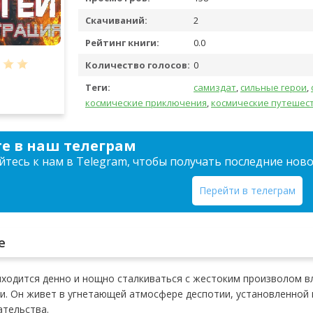
Скачиваний:
2
Рейтинг книги:
0.0
Количество голосов:
0
Теги:
самиздат
,
сильные герои
,
космические приключения
,
космические путешес
е в наш телеграм
тесь к нам в Telegram, чтобы получать последние нов
Перейти в телеграм
е
ходится денно и нощно сталкиваться с жестоким произволом в
. Он живет в угнетающей атмосфере деспотии, установленной 
ательства.