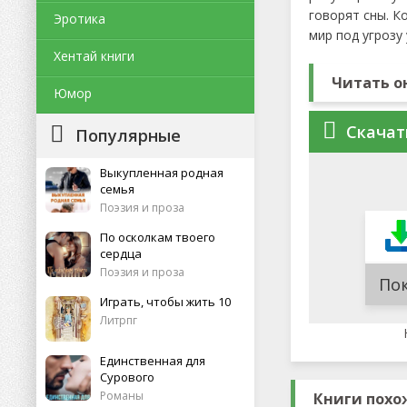
говорят сны. К
Эротика
мир под угрозу
Хентай книги
Читать о
Юмор
Скачат
Популярные
Выкупленная родная
семья
Поэзия и проза
По осколкам твоего
сердца
Поэзия и проза
По
Играть, чтобы жить 10
Литрпг
Единственная для
Сурового
Романы
Книги похо