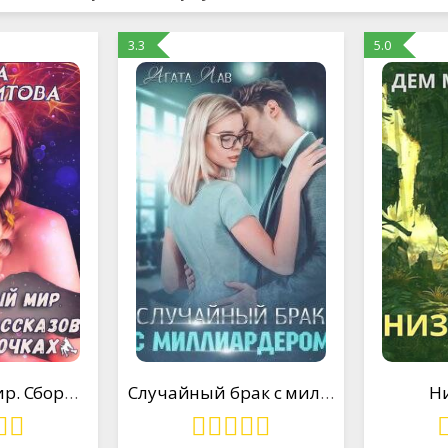
3.3
5.0
Сказочный мир. Сборник рассказов о ведьмочках
Случайный брак с миллиардером
Н