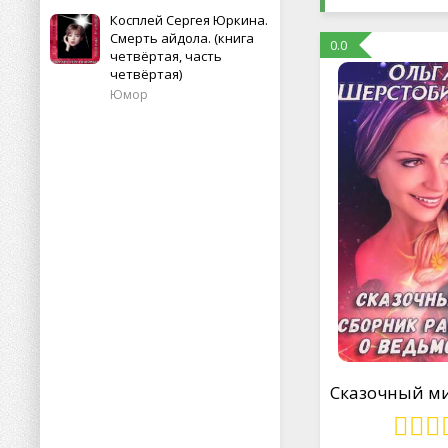
Косплей Сергея Юркина.
Смерть айдола. (книга
0.0
четвёртая, часть
четвёртая)
Юмор