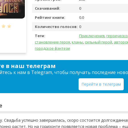
Скачиваний:
0
Рейтинг книги:
0.0
Количество голосов:
0
Теги:
Приключения
,
героическо
становление героя
,
кланы
,
сильный герой
,
авторс
городское фэнтези
е в наш телеграм
тесь к нам в Telegram, чтобы получать последние нов
Перейти в телеграм
е
ру. Свадьба успешно завершилась, скоро состоится долгожданна
лонно растет. Но на горизонте появляется новая проблема – ещ