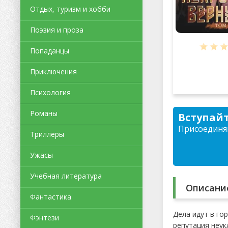
Отдых, туризм и хобби
Поэзия и проза
Попаданцы
Приключения
Психология
Романы
Вступайт
Присоединяй
Триллеры
Ужасы
Учебная литература
Описани
Фантастика
Дела идут в го
Фэнтези
репутация неук