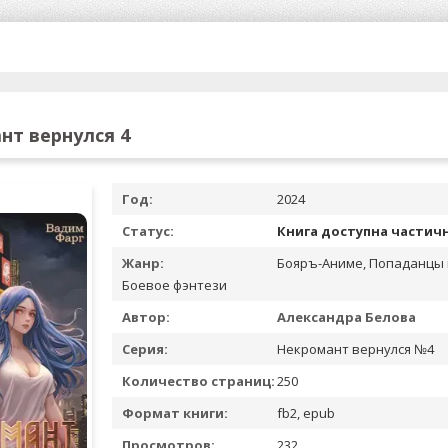
нт вернулся 4
Год:
2024
Статус:
Книга доступна частич
Жанр:
Бояръ-Аниме, Попаданцы 
Боевое фэнтези
Автор:
Александра Белова
Серия:
Некромант вернулся №4
Количество страниц:
250
Формат книги:
fb2, epub
Просмотров:
232