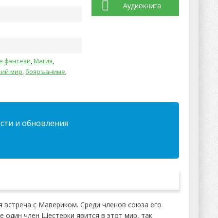
Аудиокнига
е фэнтези
,
Магия
,
кий мир
,
бояръаниме
,
ости и обновления
я встреча с Мавериком. Среди членов союза его
е один член Шестерки явится в этот мир, так