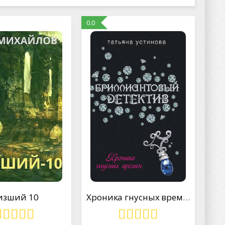
0.0
изший 10
Хроника гнусных времен