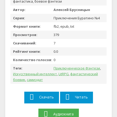
фантастика, боевое фэнтези
Автор:
Алексей Брусницын
Серия:
Приключения Буратино №4
Формат книги:
fb2, epub, txt
Просмотров:
379
Скачиваний:
7
Рейтинг книги:
0.0
Количество голосов:
0
Теги:
Приключенческое Фэнтези
,
Искусственный интеллект
,
LitRPG
,
фантастический
боевик
,
самиздат
Скачать
Читать
Аудиокнига