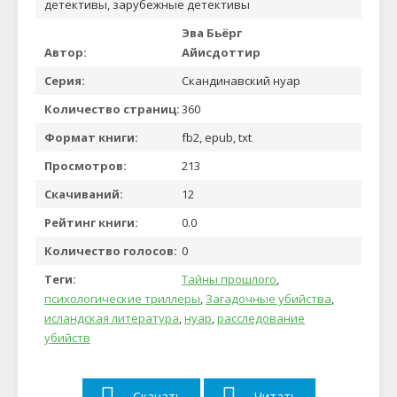
детективы, зарубежные детективы
Эва Бьёрг
Автор:
Айисдоттир
Серия:
Скандинавский нуар
Количество страниц:
360
Формат книги:
fb2, epub, txt
Просмотров:
213
Скачиваний:
12
Рейтинг книги:
0.0
Количество голосов:
0
Теги:
Тайны прошлого
,
психологические триллеры
,
Загадочные убийства
,
исландская литература
,
нуар
,
расследование
убийств
Скачать
Читать