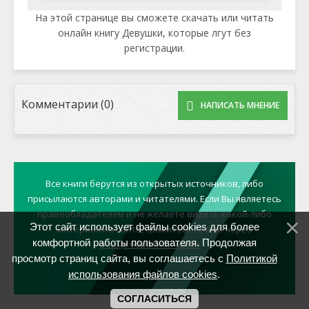
На этой странице вы сможете скачать или читать
онлайн книгу Девушки, которые лгут без
регистрации.
Комментарии (0)
НАПИСАТЬ МНЕНИЕ
Все книги берутся из открытых источников, либо
присылаются авторами и читателями. Если Вы являетесь
правообладателем и не желаете видеть какой-либо
Этот сайт использует файлы cookies для более
материал на сайте, свяжитесь с нами через
комфортной работы пользователя. Продолжая
форму обратной связи
просмотр страниц сайта, вы соглашаетесь с
Политикой
использования файлов cookies
.
СОГЛАСИТЬСЯ