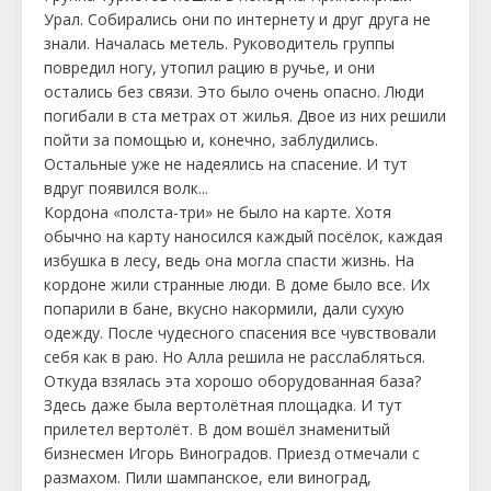
Урал. Собирались они по интернету и друг друга не
знали. Началась метель. Руководитель группы
повредил ногу, утопил рацию в ручье, и они
остались без связи. Это было очень опасно. Люди
погибали в ста метрах от жилья. Двое из них решили
пойти за помощью и, конечно, заблудились.
Остальные уже не надеялись на спасение. И тут
вдруг появился волк...
Кордона «полста-три» не было на карте. Хотя
обычно на карту наносился каждый посёлок, каждая
избушка в лесу, ведь она могла спасти жизнь. На
кордоне жили странные люди. В доме было все. Их
попарили в бане, вкусно накормили, дали сухую
одежду. После чудесного спасения все чувствовали
себя как в раю. Но Алла решила не расслабляться.
Откуда взялась эта хорошо оборудованная база?
Здесь даже была вертолётная площадка. И тут
прилетел вертолёт. В дом вошёл знаменитый
бизнесмен Игорь Виноградов. Приезд отмечали с
размахом. Пили шампанское, ели виноград,