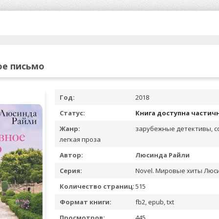
е письмо
Год:
2018
Статус:
Книга доступна частич
Жанр:
зарубежные детективы, с
легкая проза
Автор:
Люсинда Райли
Серия:
Novel. Мировые хиты Люс
Количество страниц:
515
Формат книги:
fb2, epub, txt
Просмотров:
445