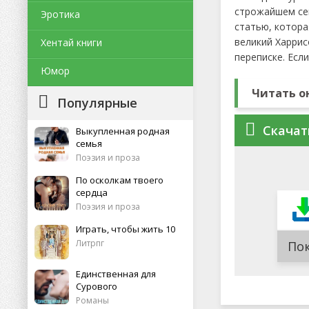
строжайшем сек
Эротика
статью, котора
великий Харрис
Хентай книги
переписке. Есл
Юмор
Читать о
Популярные
Скачат
Выкупленная родная
семья
Поэзия и проза
По осколкам твоего
сердца
Поэзия и проза
Играть, чтобы жить 10
Литрпг
По
Единственная для
Сурового
Романы