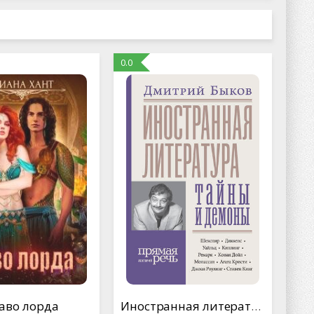
0.0
аво лорда
Иностранная литература: тайны и демоны