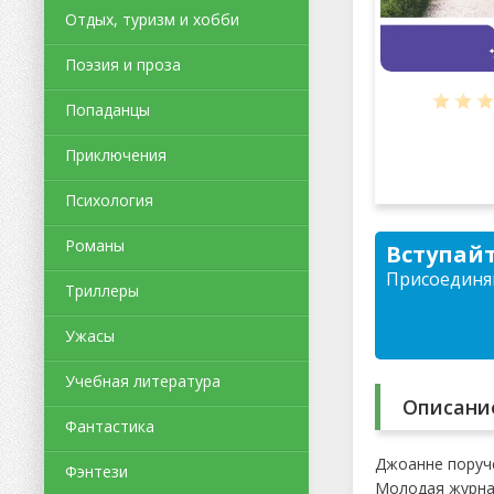
Отдых, туризм и хобби
Поэзия и проза
Попаданцы
Приключения
Психология
Романы
Вступайт
Присоединяй
Триллеры
Ужасы
Учебная литература
Описани
Фантастика
Джоанне поруче
Фэнтези
Молодая журнал