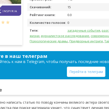
Скачиваний:
15
Рейтинг книги:
0.0
Количество голосов:
0
Теги:
загадочные события
,
разг
жизни
,
журналистское расследование
,
современна
Психологические драмы
,
Придворные интриги
,
Та
е в наш телеграм
тесь к нам в Telegram, чтобы получать последние нов
Перейти в телеграм
е
но написать статью по поводу кончины великого актера своего
истка при поиске материала узнает, что существует личная пер