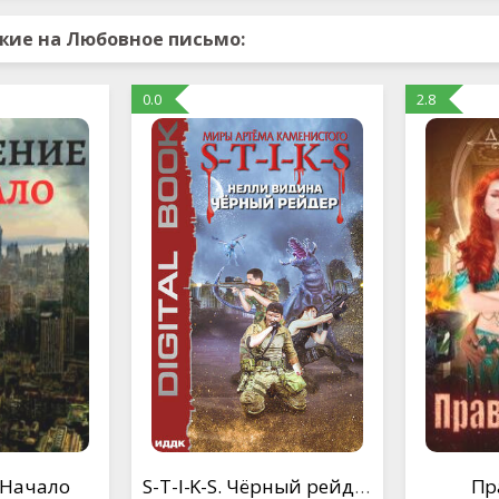
жие на Любовное письмо:
0.0
2.8
 Начало
S-T-I-K-S. Чёрный рейдер
Пр