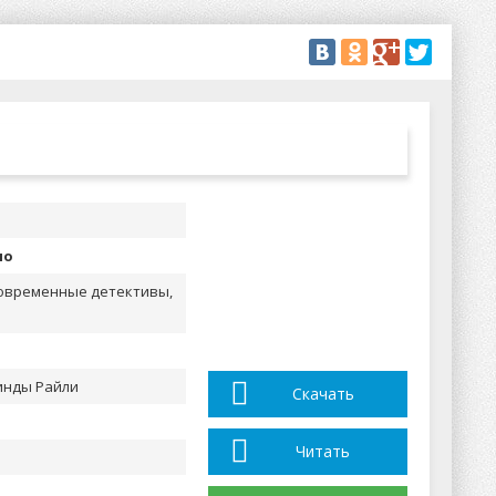
но
овременные детективы,
инды Райли
Скачать
Читать