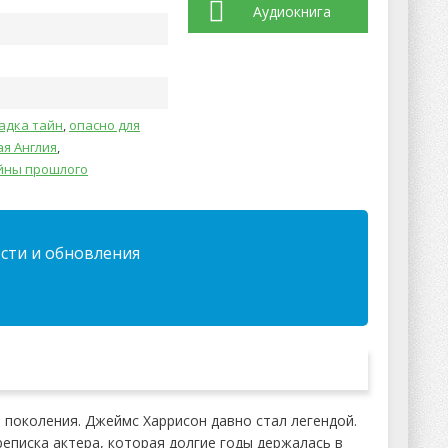
Аудиокнига
адка тайн
,
опасно для
я Англия
,
йны прошлого
ости и обновления
 поколения. Джеймс Харрисон давно стал легендой.
еписка актера, которая долгие годы держалась в