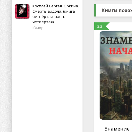
Косплей Сергея Юркина.
Книги похо
Смерть айдола. (книга
четвёртая, часть
четвёртая)
3.3
Юмор
Знамение.