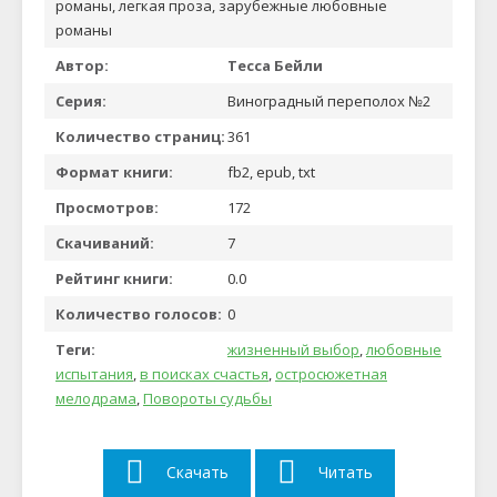
романы, легкая проза, зарубежные любовные
романы
Автор:
Тесса Бейли
Серия:
Виноградный переполох №2
Количество страниц:
361
Формат книги:
fb2, epub, txt
Просмотров:
172
Скачиваний:
7
Рейтинг книги:
0.0
Количество голосов:
0
Теги:
жизненный выбор
,
любовные
испытания
,
в поисках счастья
,
остросюжетная
мелодрама
,
Повороты судьбы
Скачать
Читать