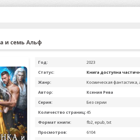
а и семь Альф
Год:
2023
Статус:
Книга доступна частич
Жанр:
Космическая фантастика,
Автор:
Ксения Рева
Серия:
Без серии
Количество страниц:
45
Формат книги:
fb2, epub, txt
Просмотров:
6104