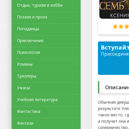
Отдых, туризм и хобби
Поэзия и проза
Попаданцы
Приключения
Вступайт
Психология
Присоединяй
Романы
Триллеры
Описани
Ужасы
Учебная литература
Обычная девушк
результате Уля
Фантастика
такое место, г
а получит она 
Фэнтези
соперничество,