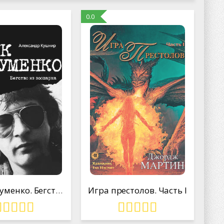
0.0
Майк Науменко. Бегство из зоопарка
Игра престолов. Часть I