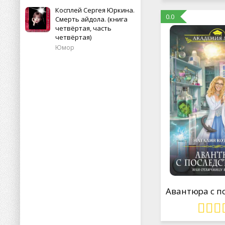
Косплей Сергея Юркина.
0.0
Смерть айдола. (книга
четвёртая, часть
четвёртая)
Юмор