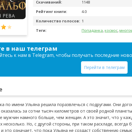
Скачиваний:
1148
Рейтинг книги:
4.0
Количество голосов:
1
Теги:
Попаданка
,
космос
,
много
е в наш телеграм
тесь к нам в Telegram, чтобы получать последние нов
Перейти в телеграм
е
а по имени Ульяна решила поразвлечься с подругами. Они догов
 оказалась за сотни тысяч километров от своей родной планеты
де мужчин намного больше, чем женщин. А это значит, что у ка
их несколько. Но, с другой стороны, при таком раскладе, всегд
 и это означает, что пока Ульяна не создаст собственную семь