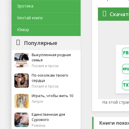
Эротика
Скачат
Хентай книги
Юмор
Популярные
Выкупленная родная
семья
Поэзия и проза
По осколкам твоего
сердца
Поэзия и проза
Играть, чтобы жить 10
Литрпг
На этой стра
Единственная для
Сурового
Книги похо
Романы