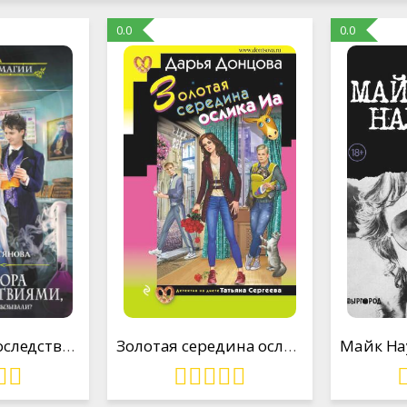
0.0
0.0
Авантюра с последствиями, или Отличницу вызывали?
Золотая середина ослика Иа