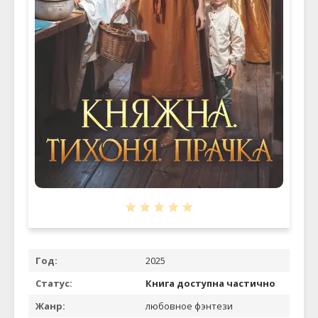
Год:
2025
Статус:
Книга доступна частично
Жанр:
любовное фэнтези