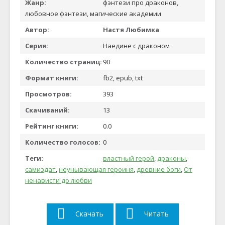
Жанр:
фэнтези про драконов,
любовное фэнтези, магические академии
Автор:
Настя Любимка
Серия:
Наедине с драконом
Количество страниц:
90
Формат книги:
fb2, epub, txt
Просмотров:
393
Скачиваний:
13
Рейтинг книги:
0.0
Количество голосов:
0
Теги:
властный герой
,
драконы
,
самиздат
,
неунывающая героиня
,
древние боги
,
От
ненависти до любви
Скачать
Читать