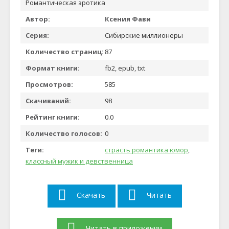
Романтическая эротика
Автор:
Ксения Фави
Серия:
Сибирские миллионеры
Количество страниц:
87
Формат книги:
fb2, epub, txt
Просмотров:
585
Скачиваний:
98
Рейтинг книги:
0.0
Количество голосов:
0
Теги:
страсть романтика юмор
,
классный мужик и девственница
Скачать
Читать
Читать в приложении