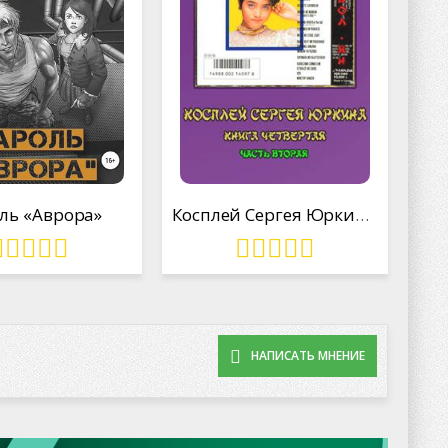
ль «Аврора»
Косплей Сергея Юркина. Айдол-ян. (книга четвёртая, часть вторая)
НАПИСАТЬ МНЕНИЕ