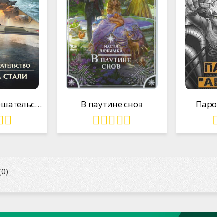
Запрет на вмешательство 5
В паутине снов
Паро
0)