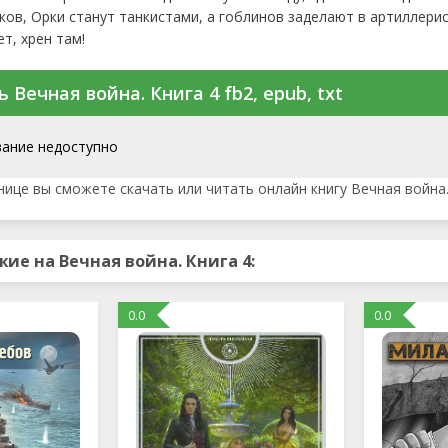
ов, Орки станут танкистами, а гоблинов заделают в артиллерис
ет, хрен там!
 Вечная война. Книга 4 fb2, epub, txt
вание недоступно
нице вы сможете скачать или читать онлайн книгу Вечная война.
ие на Вечная война. Книга 4:
0.0
0.0