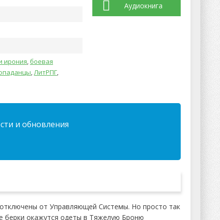
Аудиокнига
и ирония
,
боевая
опаданцы
,
ЛитРПГ
,
ости и обновления
и отключены от Управляющей Системы. Но просто так
ые берки окажутся одеты в Тяжелую Броню