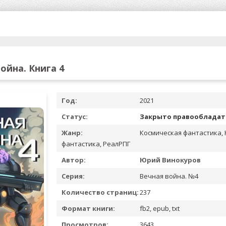
ойна. Книга 4
Год:
2021
Статус:
Закрыто правооблада
Жанр:
Космическая фантастика,
фантастика, РеалРПГ
Автор:
Юрий Винокуров
Серия:
Вечная война. №4
Количество страниц:
237
Формат книги:
fb2, epub, txt
Просмотров:
3643