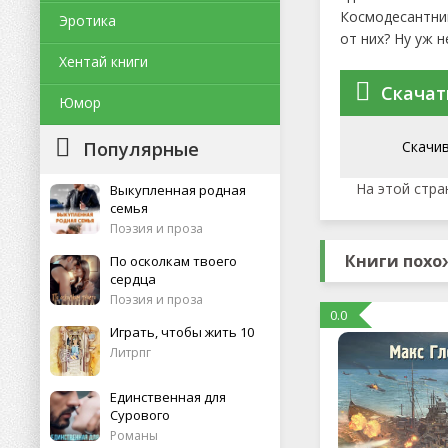
Космодесантник
Эротика
от них? Ну уж н
Хентай книги
Скачать
Юмор
Популярные
Скачи
На этой стра
Выкупленная родная
семья
Поэзия и проза
Книги похож
По осколкам твоего
сердца
Поэзия и проза
0.0
Играть, чтобы жить 10
Литрпг
Единственная для
Сурового
Романы