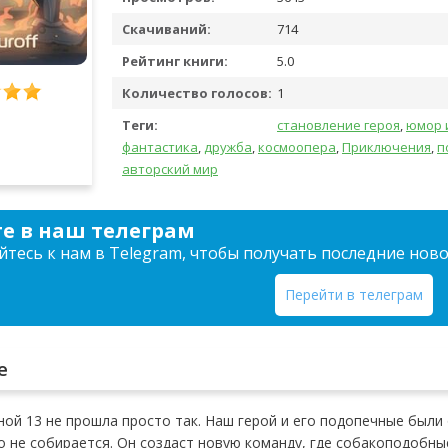
Скачиваний:
714
Рейтинг книги:
5.0
Количество голосов:
1
Теги:
становление героя
,
юмор 
фантастика
,
дружба
,
космоопера
,
Приключения
,
п
авторский мир
е в наш телеграм
тесь к нам в Telegram, чтобы получать последние нов
Перейти в телеграм
е
ной 13 не прошла просто так. Наш герой и его подопечные был
о не собирается. Он создаст новую команду, где собакоподобн