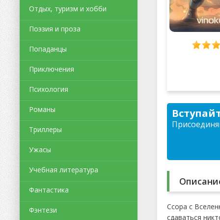
Отдых, туризм и хобби
Поэзия и проза
Попаданцы
Приключения
Психология
Романы
Вступайт
Присоединяй
Триллеры
Ужасы
Учебная литература
Описани
Фантастика
Ссора с Вселен
Фэнтези
сдаваться никт