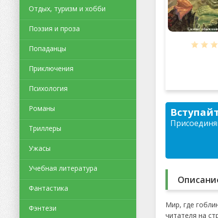
Отдых, туризм и хобби
Поэзия и проза
Попаданцы
Приключения
Психология
Романы
Вступайт
Присоединяй
Триллеры
Ужасы
Учебная литература
Описани
Фантастика
Мир, где гобли
Фэнтези
читателя на ст