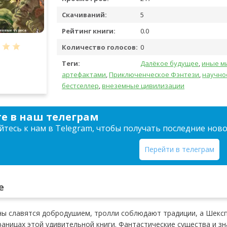
Скачиваний:
5
Рейтинг книги:
0.0
Количество голосов:
0
Теги:
Далёкое будущее
,
иные м
артефактами
,
Приключенческое Фэнтези
,
научно
бестселлер
,
внеземные цивилизации
е в наш телеграм
тесь к нам в Telegram, чтобы получать последние нов
Перейти в телеграм
е
ны славятся добродушием, тролли соблюдают традиции, а Шекс
раницах этой удивительной книги. Фантастические существа и з