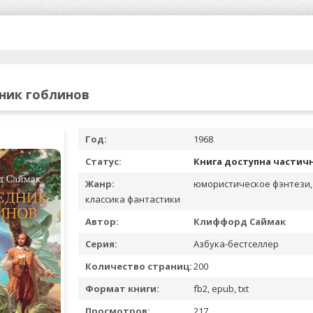
ник гоблинов
Год:
1968
Статус:
Книга доступна частич
Жанр:
юмористическое фэнтези,
классика фантастики
Автор:
Клиффорд Саймак
Серия:
Азбука-бестселлер
Количество страниц:
200
Формат книги:
fb2, epub, txt
Просмотров:
217