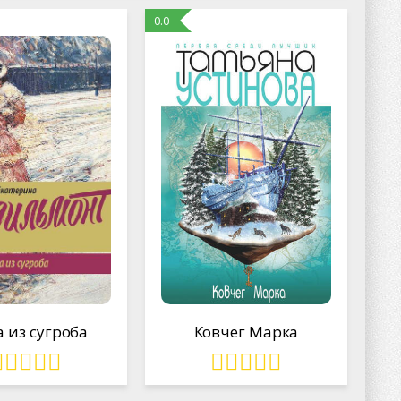
0.0
 из сугроба
Ковчег Марка