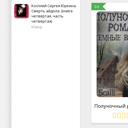
Косплей Сергея Юркина.
0.0
Смерть айдола. (книга
четвёртая, часть
четвёртая)
Юмор