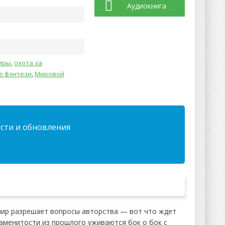
Аудиокнига
иры
,
охота за
е фэнтези
,
Мировой
ости и обновления
пир разрешает вопросы авторства — вот что ждет
наменитости из прошлого уживаются бок о бок с