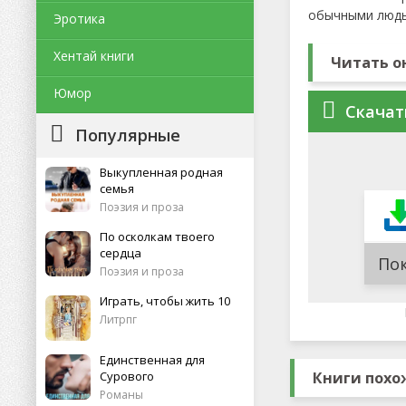
обычными людь
Эротика
Хентай книги
Читать о
Юмор
Скачат
Популярные
Выкупленная родная
семья
Поэзия и проза
По осколкам твоего
сердца
По
Поэзия и проза
Играть, чтобы жить 10
Литрпг
Единственная для
Сурового
Книги похо
Романы