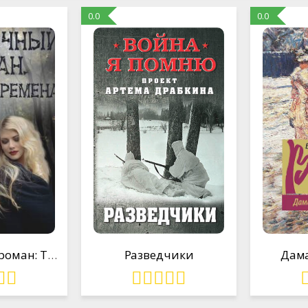
0.0
0.0
Полуночный роман: Тёмные века
Разведчики
Дама