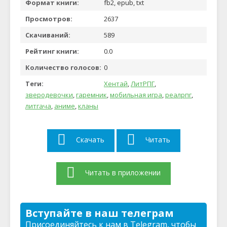
Формат книги:
fb2, epub, txt
Просмотров:
2637
Скачиваний:
589
Рейтинг книги:
0.0
Количество голосов:
0
Теги:
Хентай
,
ЛитРПГ
,
зверодевочки
,
гаремник
,
мобильная игра
,
реалрпг
,
литгача
,
аниме
,
кланы
Скачать
Читать
Читать в приложении
Вступайте в наш телеграм
Присоединяйтесь к нам в Telegram, чтобы