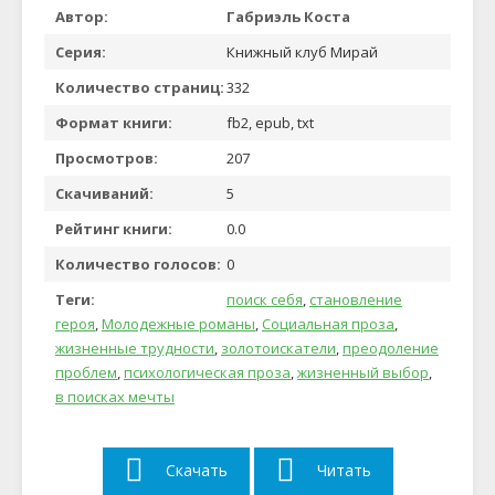
Автор:
Габриэль Коста
Серия:
Книжный клуб Мирай
Количество страниц:
332
Формат книги:
fb2, epub, txt
Просмотров:
207
Скачиваний:
5
Рейтинг книги:
0.0
Количество голосов:
0
Теги:
поиск себя
,
становление
героя
,
Молодежные романы
,
Социальная проза
,
жизненные трудности
,
золотоискатели
,
преодоление
проблем
,
психологическая проза
,
жизненный выбор
,
в поисках мечты
Скачать
Читать