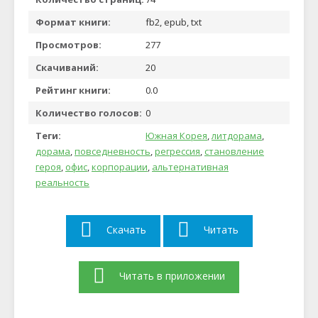
Формат книги:
fb2, epub, txt
Просмотров:
277
Скачиваний:
20
Рейтинг книги:
0.0
Количество голосов:
0
Теги:
Южная Корея
,
литдорама
,
дорама
,
повседневность
,
регрессия
,
становление
героя
,
офис
,
корпорации
,
альтернативная
реальность
Скачать
Читать
Читать в приложении