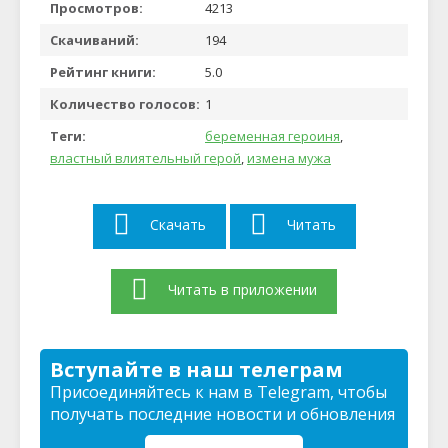
Просмотров:
4213
Скачиваний:
194
Рейтинг книги:
5.0
Количество голосов:
1
Теги:
беременная героиня
,
властный влиятельный герой
,
измена мужа
Скачать
Читать
Читать в приложении
Вступайте в наш телеграм
Присоединяйтесь к нам в Telegram, чтобы
получать последние новости и обновления