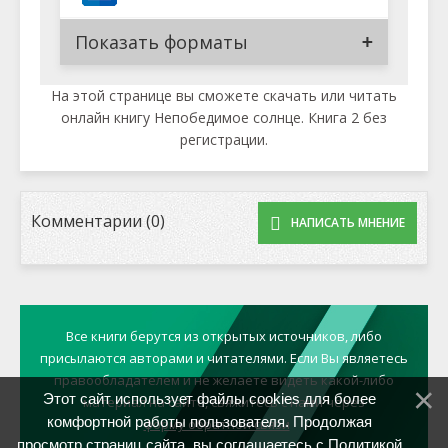
Показать форматы
На этой странице вы сможете скачать или читать
онлайн книгу Непобедимое солнце. Книга 2 без
регистрации.
Комментарии (0)
НАПИСАТЬ МНЕНИЕ
Все книги берутся из открытых источников, либо
присылаются авторами и читателями. Если Вы являетесь
правообладателем и не желаете видеть какой-либо
Этот сайт использует файлы cookies для более
материал на сайте, свяжитесь с нами через
комфортной работы пользователя. Продолжая
форму обратной связи
просмотр страниц сайта, вы соглашаетесь с
Политикой