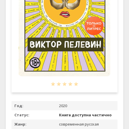
Год:
2020
Статус:
Книга доступна частично
Жанр:
современная русская