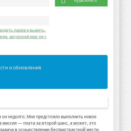
Аудиокнига
видеть париж и выжить
,
агия
,
авторский мир
,
не с
ости и обновления
 он недолго. Мне предстояло выполнить новое
а миссия — плата за второй шанс, а может, это
 задача в осуществлении беспристрастной мести.