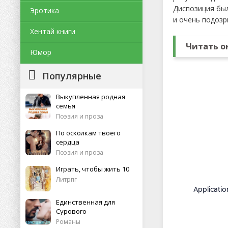
Диспозиция был
Эротика
и очень подозр
Хентай книги
Читать о
Юмор
Популярные
Выкупленная родная
семья
Поэзия и проза
По осколкам твоего
сердца
Поэзия и проза
Играть, чтобы жить 10
Литрпг
Единственная для
Сурового
Романы