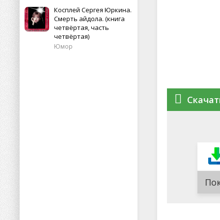
Косплей Сергея Юркина.
Смерть айдола. (книга
четвёртая, часть
четвёртая)
Юмор
Скачать
По