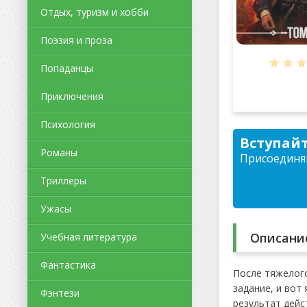
Отдых, туризм и хобби
Поэзия и проза
Попаданцы
Приключения
Психология
Вступайт
Романы
Присоединяй
Триллеры
Ужасы
Описани
Учебная литература
Фантастика
После тяжелого
задание, и вот
Фэнтези
результат дейс