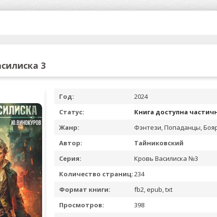
асилиска 3
Год:
2024
Статус:
Книга доступна частич
Жанр:
Фэнтези, Попаданцы, Боя
Автор:
Тайниковский
Серия:
Кровь Василиска №3
Количество страниц:
234
Формат книги:
fb2, epub, txt
Просмотров:
398