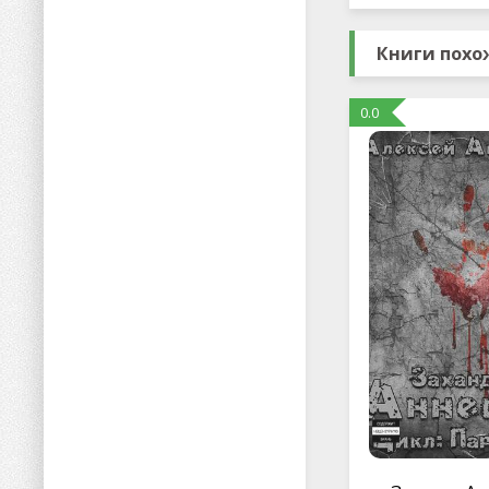
Книги похож
0.0