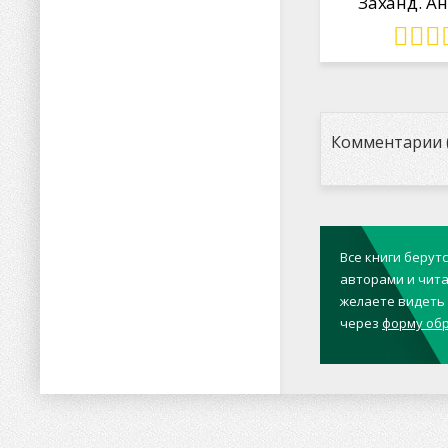
Заханд. А
Комментарии (
Все книги берут
авторами и чита
желаете видеть 
через
форму обр