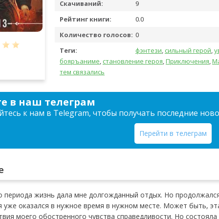
Скачиваний:
9
Рейтинг книги:
0.0
Количество голосов:
0
Теги:
фэнтези
,
сильный герой
,
у
бояръаниме
,
становление героя
,
Приключения
,
М
тем связались
е в наш телеграм
тесь к нам в Telegram, чтобы получать последние нов
Перейти в телеграм
е
 периода жизнь дала мне долгожданный отдых. Но продолжался
 я уже оказался в нужное время в нужном месте. Может быть, эт
твия моего обостренного чувства справедливости. Но состояла