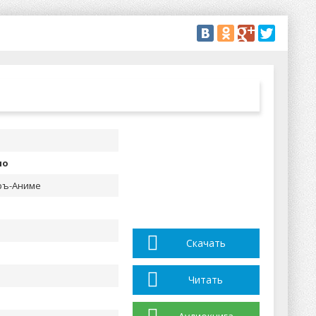
но
ръ-Аниме
Скачать
Читать