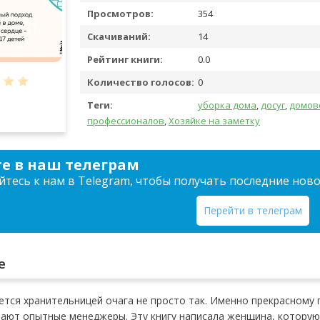
Просмотров:
354
Скачиваний:
14
Рейтинг книги:
0.0
Количество голосов:
0
Теги:
уборка дома
,
досуг
,
домов
профессионалов
,
Хозяйке на заметку
е в наш телеграм
тесь к нам в Telegram, чтобы получать последние нов
Перейти в телеграм
е
тся хранительницей очага не просто так. Именно прекрасному 
елают опытные менеджеры. Эту книгу написала женщина, котору