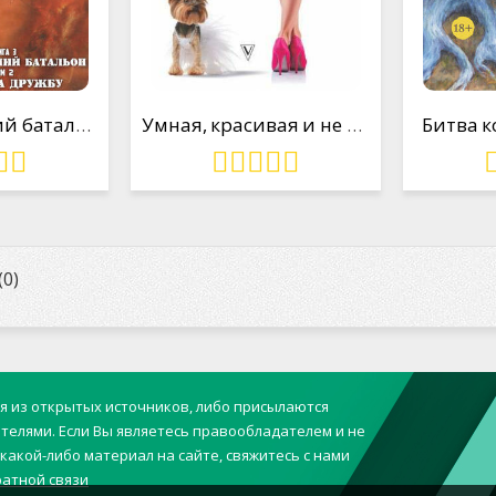
Потусторонний батальон. Том 2. Война за дружбу
Умная, красивая и не замужем. Стать женой легко и просто
Битва к
0)
ся из открытых источников, либо присылаются
телями. Если Вы являетесь правообладателем и не
какой-либо материал на сайте, свяжитесь с нами
атной связи