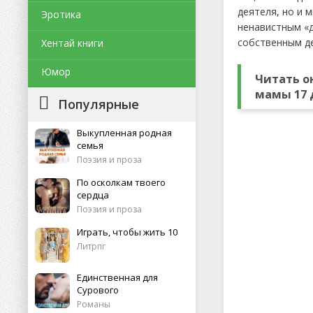
деятеля, но и 
Эротика
ненавистным «д
собственным де
Хентай книги
Юмор
Читать о
мамы 17 
Популярные
Выкупленная родная
семья
Поэзия и проза
По осколкам твоего
сердца
Поэзия и проза
Играть, чтобы жить 10
Литрпг
Единственная для
Сурового
Романы