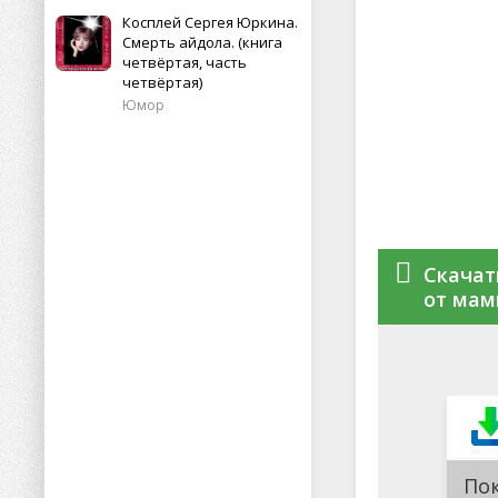
Косплей Сергея Юркина.
Смерть айдола. (книга
четвёртая, часть
четвёртая)
Юмор
Скачат
от мамы
По