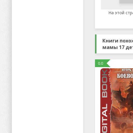
На этой стр
Книги похож
мамы 17 де
0.0