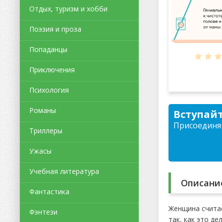
Отдых, туризм и хобби
Поэзия и проза
Попаданцы
Приключения
Психология
Романы
Вступайт
Присоединяй
Триллеры
Ужасы
Учебная литература
Описани
Фантастика
Женщина считае
Фэнтези
так, как это д