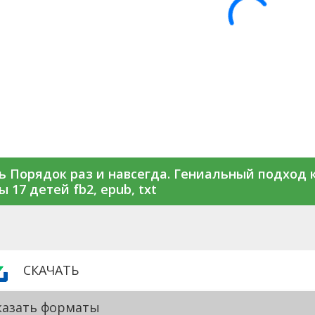
ь Порядок раз и навсегда. Гениальный подход к
 17 детей fb2, epub, txt
СКАЧАТЬ
казать форматы