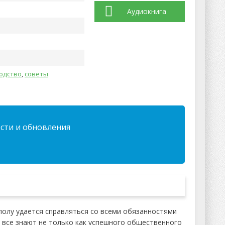
Аудиокнига
одство
,
советы
ости и обновления
полу удается справляться со всеми обязанностями
ю все знают не только как успешного общественного