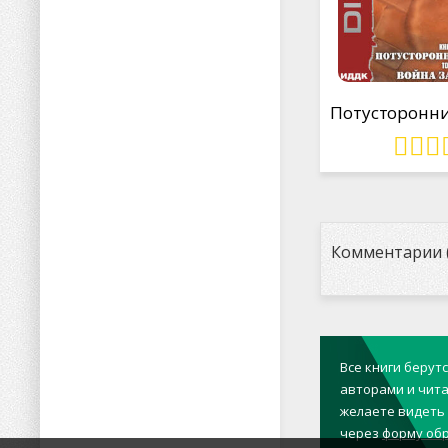
Комментарии (
Все книги берут
авторами и чита
желаете видеть 
через
форму обр