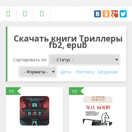
Скачать книги Триллеры
fb2, epub
Сортировать по
:
·
·
Дате
·
Рейтингу
·
Загрузкам
0.0
0.0