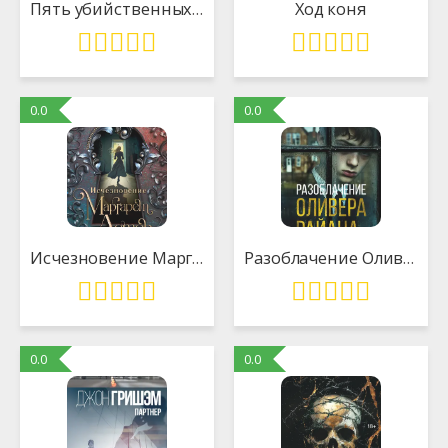
Пять убийственных игр
Ход коня
0.0
0.0
Исчезновение Маргарет Астор
Разоблачение Оливера Райана
0.0
0.0