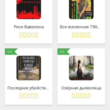
Реки Вавилона
Вся вселенная TRANSHUMANISM INC.: комплект из 4 книг
0.0
0.0
Последнее убийство в конце времен
Озёрная дьяволица