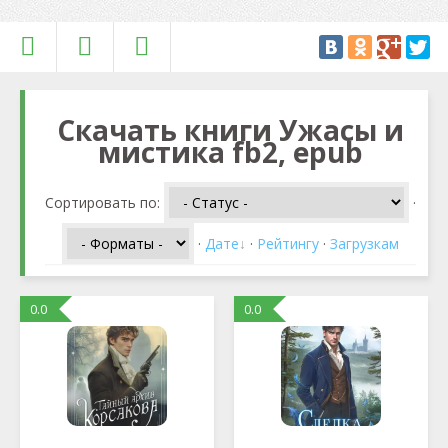
Скачать книги Ужасы и
мистика fb2, epub
Сортировать по
:
·
·
Дате
·
Рейтингу
·
Загрузкам
0.0
0.0