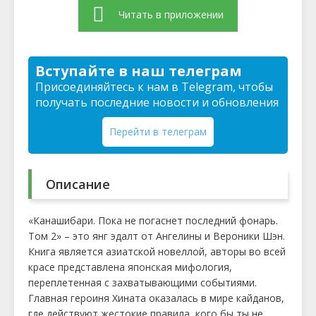
Читать в приложении
Вступайте в наш телеграм
Присоединяйтесь к нам в Telegram, чтобы
получать последние новости и обновления
Перейти в телеграм
Описание
«Канашибари. Пока не погаснет последний фонарь.
Том 2» – это янг эдалт от Ангелины и Вероники Шэн.
Книга является азиатской новеллой, авторы во всей
красе представлена японская мифология,
переплетенная с захватывающими событиями.
Главная героиня Хината оказалась в мире кайданов,
где действуют жестокие правила, кого бы ты не