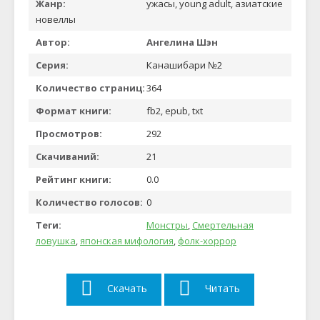
Жанр:
ужасы, young adult, азиатские
новеллы
Автор:
Ангелина Шэн
Серия:
Канашибари №2
Количество страниц:
364
Формат книги:
fb2, epub, txt
Просмотров:
292
Скачиваний:
21
Рейтинг книги:
0.0
Количество голосов:
0
Теги:
Монстры
,
Смертельная
ловушка
,
японская мифология
,
фолк-хоррор
Скачать
Читать