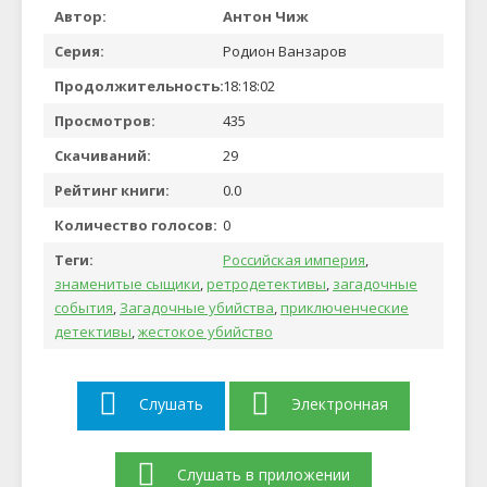
Автор:
Антон Чиж
Серия:
Родион Ванзаров
Продолжительность:
18:18:02
Просмотров:
435
Скачиваний:
29
Рейтинг книги:
0.0
Количество голосов:
0
Теги:
Российская империя
,
знаменитые сыщики
,
ретродетективы
,
загадочные
события
,
Загадочные убийства
,
приключенческие
детективы
,
жестокое убийство
Слушать
Электронная
Слушать в приложении